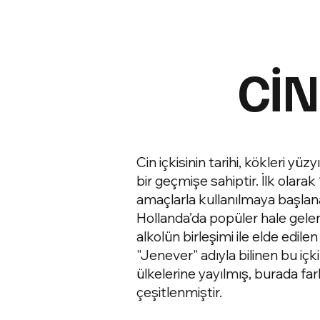
CİN
Cin içkisinin tarihi, kökleri y
bir geçmişe sahiptir. İlk olara
amaçlarla kullanılmaya başlana
Hollanda’da popüler hale gelen 
alkolün birleşimi ile elde edile
"Jenever" adıyla bilinen bu içk
ülkelerine yayılmış, burada farkl
çeşitlenmiştir.