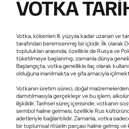
VOTKA TARİ
Votka, kökenleri 8. yüzyıla kadar uzanan ve tar
tarafından benimsenmiş bir içkidir. İlk olarak 
toplulukları arasında, özellikle de Rusya ve Po
tüketilmeye başlanmış, zamanla dünya genelin
Başlangıçta, votka genellikle ilaç olarak kullan
olduğuna inanılmakta ve şifa amacıyla içilmekt
Votkanın üretim süreci, doğal malzemelerden e
damıtılmasıyla gerçekleşir ve bu işlem, alkolün
ilişkilidir. Tarihsel süreç içerisinde, votkanın s
sembol haline gelmesi, özellikle Rus kültüründe
adetleriyle bağlantılıdır. Zamanla, votka sadece
bir toplumsal ritüelin parçası haline gelmiş ve