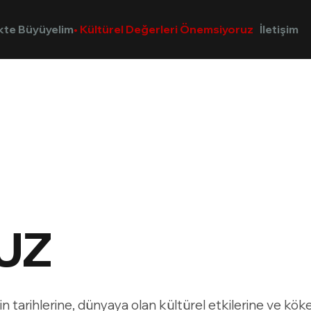
ikte Büyüyelim
Kültürel Değerleri Önemsiyoruz
İletişim
UZ
in tarihlerine, dünyaya olan kültürel etkilerine ve kö