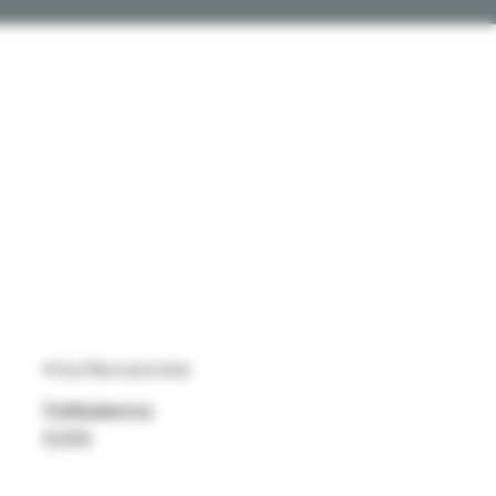
POLİTİKA & KVKK
Politikalarımız
KVKK