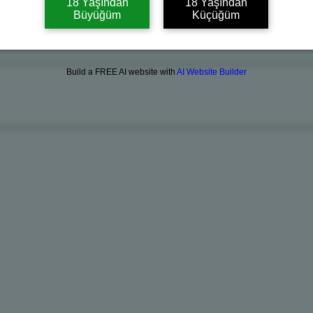
18 Yaşından
18 Yaşından
Büyüğüm
Küçüğüm
Build a FREE AI website with
AI Website Builder