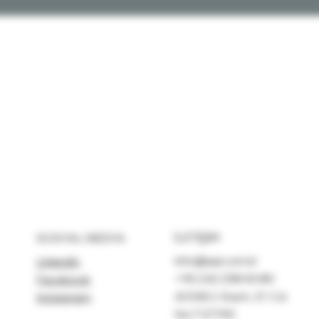
İLETİŞİM
SOSYAL MEDYA
Info@aai.com.tr
LinkedIn
+90 242 258 00 80
Facebook
AOSB 2. Kısım, 21. Cd.
Instagram
No:7 07190