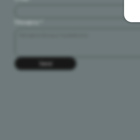
Mesajınız
*
Send