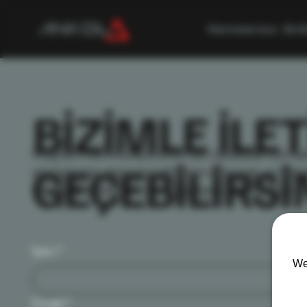
Markalarımız
Birl
BİZİMLE İLE
Müşteri memnuniyetini en üst düzeyde tutmak 
GEÇEBİLİRSİ
görüşleriniz, hizmet kalitemizi artırmak ve bekle
Geri bildirimleriniz, sürekli gelişim sürecimizin a
İsim
*
We
Email
*