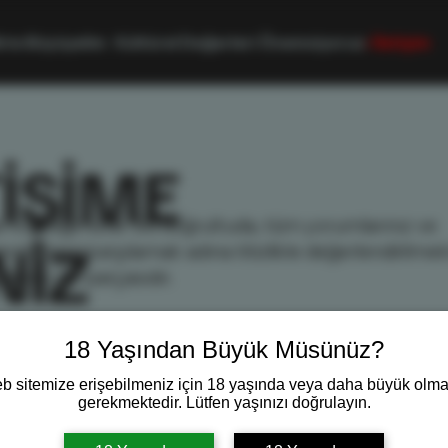
ikte Büyüyelim
Kültürel Değerleri Önemsiyoruz
İletişim
TİŞİME
önceliğimizdir. Bu doğrultuda, tüm yorumlarınız ve
NİZ
ntilerinizi karşılamak adına titizlikle değerlendirilmek
yrılmaz bir parçasıdır.
18 Yaşından Büyük Müsünüz?
Soy İsim
*
b sitemize erişebilmeniz için 18 yaşında veya daha büyük olma
gerekmektedir. Lütfen yaşınızı doğrulayın.
Telefon
*