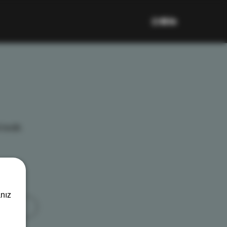
tedir.
nız